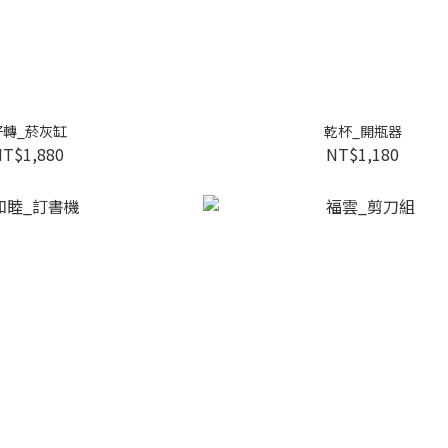
好轉_菸灰缸
乾杯_開瓶器
NT$1,880
NT$1,180