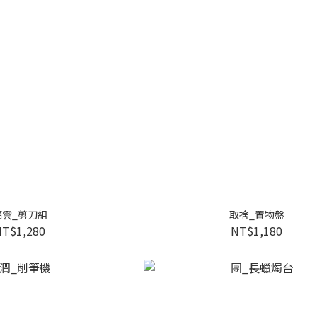
福雲_剪刀組
取捨_置物盤
NT$1,280
NT$1,180