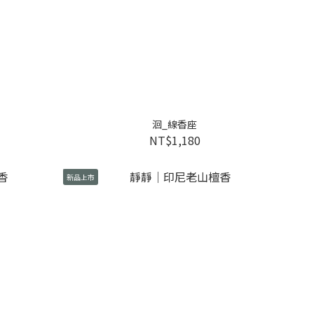
洄_線香座
NT$1,180
新品上市