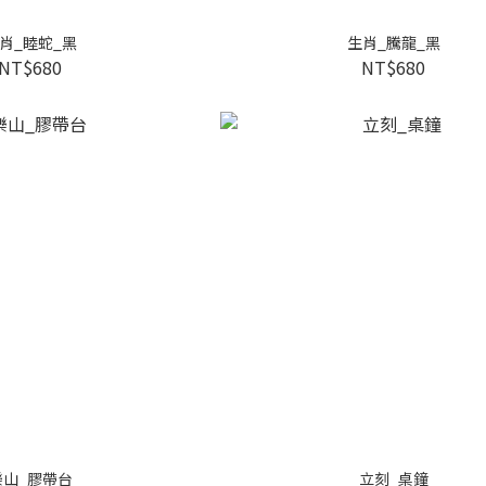
肖_睦蛇_黑
生肖_騰龍_黑
NT$680
NT$680
樂山_膠帶台
立刻_桌鐘