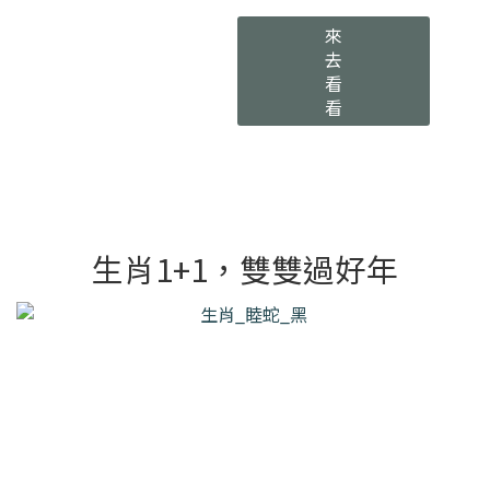
來
去
看
看
生肖1+1，雙雙過好年